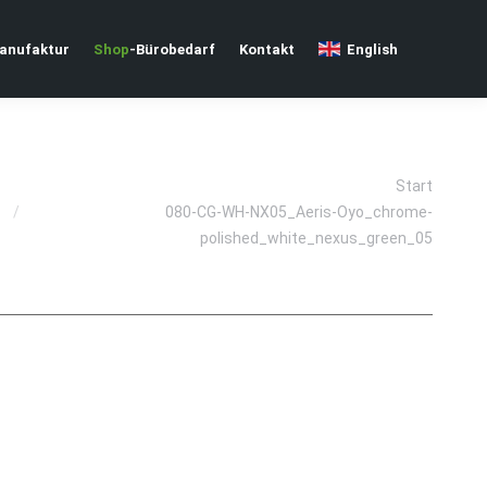
nufaktur
Shop
-Bürobedarf
Kontakt
English
Sie befinden sich hier:
Start
080-CG-WH-NX05_Aeris-Oyo_chrome-
polished_white_nexus_green_05