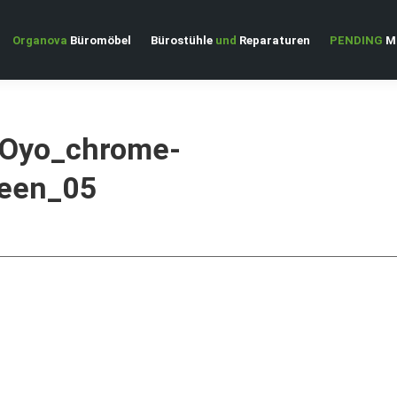
Organova
Büromöbel
Bürostühle
und
Reparaturen
PENDING
Ma
Oyo_chrome-
reen_05