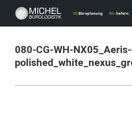
3D
Büroplanung
Wir
liefern:
080-CG-WH-NX05_Aeris-
polished_white_nexus_g