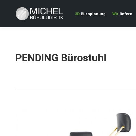
3D
Büroplanung
Wir
liefern:
PENDING Bürostuhl