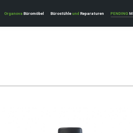
Organova
Büromöbel
Bürostühle
und
Reparaturen
PENDING
Ma