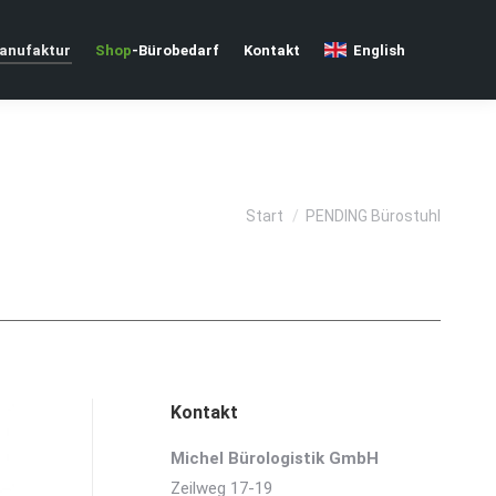
nufaktur
Shop
-Bürobedarf
Kontakt
English
Sie befinden sich hier:
Start
PENDING Bürostuhl
Kontakt
Michel Bürologistik GmbH
Zeilweg 17-19