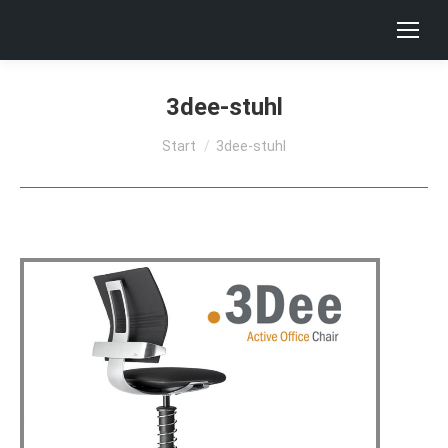
3dee-stuhl
Sie befinden sich hier:
Start
3dee-stuhl