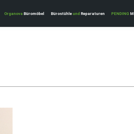
Organova
Büromöbel
Bürostühle
und
Reparaturen
PENDING
Ma