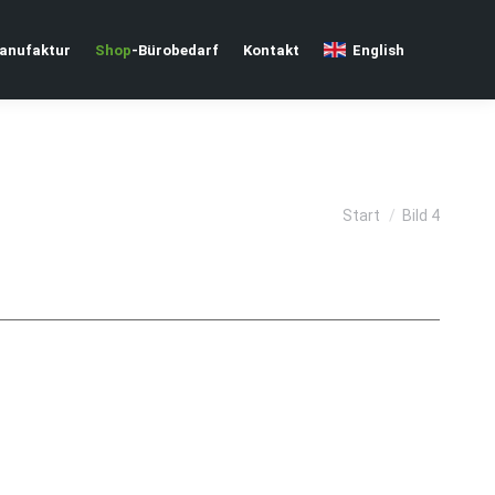
nufaktur
Shop
-Bürobedarf
Kontakt
English
Sie befinden sich
Start
Bild 4
hier: