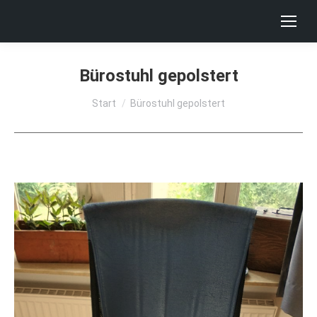
Bürostuhl gepolstert
Sie befinden sich hier:
Start
Bürostuhl gepolstert