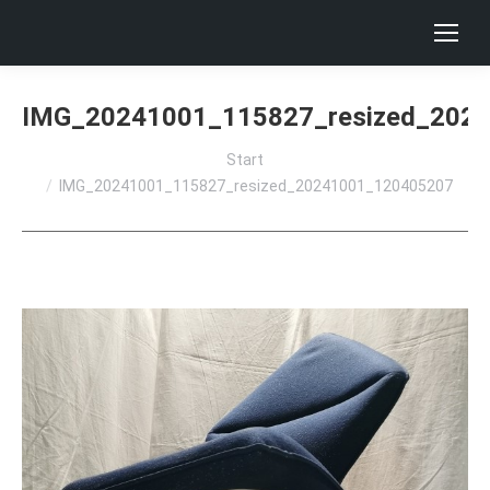
IMG_20241001_115827_resized_202
Sie befinden sich hier:
Start
IMG_20241001_115827_resized_20241001_120405207