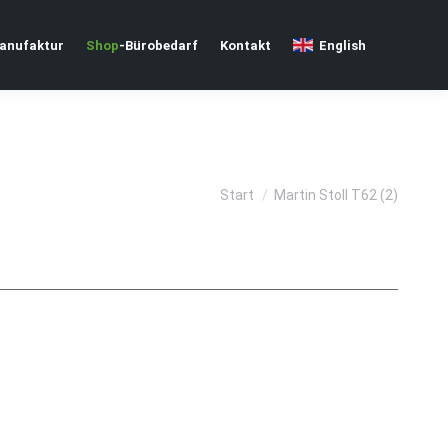
nufaktur
Shop
-Bürobedarf
Kontakt
English
Sie befinden sich hier:
Start
Martin Stoll T62 (2)