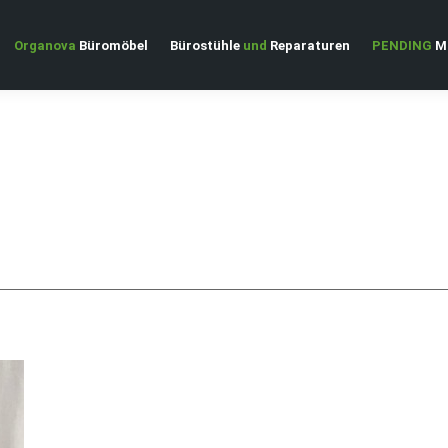
Organova
Büromöbel
Bürostühle
und
Reparaturen
PENDING
Ma