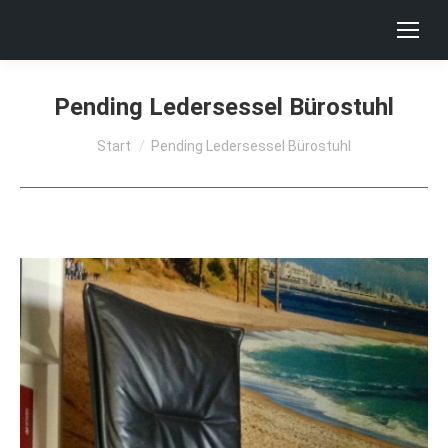
Pending Ledersessel Bürostuhl
Sie befinden sich hier:
Start
Pending Ledersessel Bürostuhl