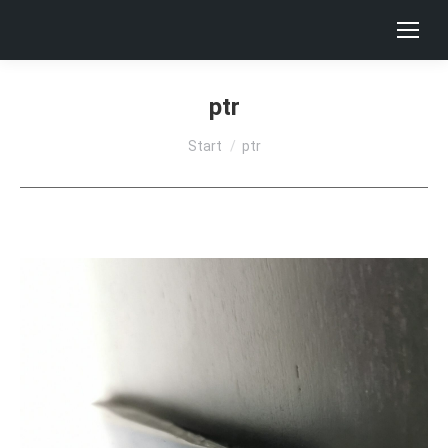
ptr
Sie befinden sich hier:
Start
ptr