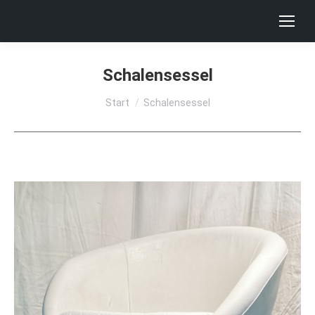
Schalensessel
Sie befinden sich hier:
Start
Schalensessel